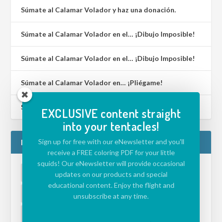
Súmate al Calamar Volador y haz una donación.
Súmate al Calamar Volador en el… ¡Dibujo Imposible!
Súmate al Calamar Volador en el… ¡Dibujo Imposible!
Súmate al Calamar Volador en… ¡Pliégame!
Súmate al Calamar Volador en… ¡Lenguaje de Signos!
EXCLUSIVE content straight
into your tentacles!
ETIQUETAS
Sign up for free with our eNewsletter and you'll
receive a FREE coloring PDF for your little
squids! Our eNewsletter will provide occasional
ACTIVIDADES PARA NIÑOS
APLICACIÓN
updates on our products and special
educational content. Enjoy the flight and
DESAFÍO
ECOLOGÍA
MEDIO AMBIENTE
unsubscribe at any time.
VÍDEO