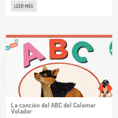
LEER MÁS
¡El reto del Calamar Volador!
La canción del ABC del Calamar
Volador