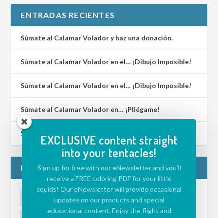
ENTRADAS RECIENTES
Súmate al Calamar Volador y haz una donación.
Súmate al Calamar Volador en el… ¡Dibujo Imposible!
Súmate al Calamar Volador en el… ¡Dibujo Imposible!
Súmate al Calamar Volador en… ¡Pliégame!
Súmate al Calamar Volador en… ¡Lenguaje de Signos!
EXCLUSIVE content straight
into your tentacles!
ETIQUETAS
Sign up for free with our eNewsletter and you'll
receive a FREE coloring PDF for your little
squids! Our eNewsletter will provide occasional
ACTIVIDADES PARA NIÑOS
APLICACIÓN
updates on our products and special
educational content. Enjoy the flight and