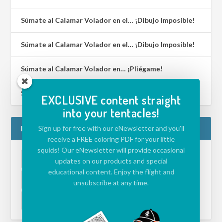
Súmate al Calamar Volador en el… ¡Dibujo Imposible!
Súmate al Calamar Volador en el… ¡Dibujo Imposible!
Súmate al Calamar Volador en… ¡Pliégame!
Súmate al Calamar Volador en… ¡Lenguaje de Signos!
EXCLUSIVE content straight
into your tentacles!
ETIQUETAS
Sign up for free with our eNewsletter and you'll
receive a FREE coloring PDF for your little
squids! Our eNewsletter will provide occasional
ACTIVIDADES PARA NIÑOS
APLICACIÓN
updates on our products and special
educational content. Enjoy the flight and
DESAFÍO
ECOLOGÍA
MEDIO AMBIENTE
unsubscribe at any time.
VÍDEO