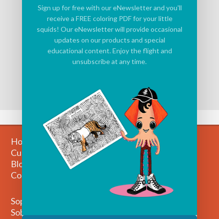
Sign up for free with our eNewsletter and you'll
receive a FREE coloring PDF for your little
squids! Our eNewsletter will provide occasional
updates on our products and special
educational content. Enjoy the flight and
unsubscribe at any time.
Home
Cuentos
Blog
Contactar
Soporte técnico
Sobre nosotros