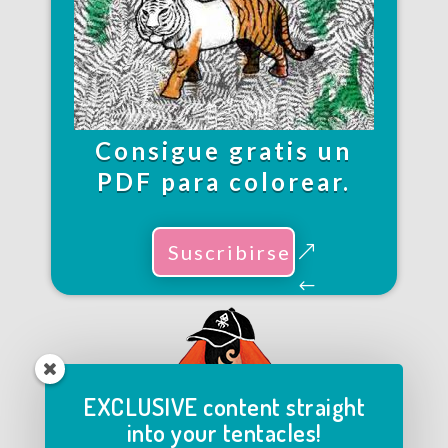
Consigue gratis un
PDF para colorear.
Suscribirse
EXCLUSIVE content straight
into your tentacles!