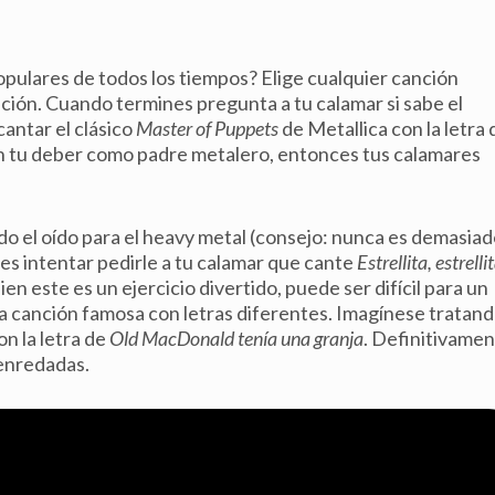
opulares de todos los tiempos? Elige cualquier canción
nción. Cuando termines pregunta a tu calamar si sabe el
antar el clásico
Master of Puppets
de Metallica con la letra 
on tu deber como padre metalero, entonces tus calamares
ido el oído para el heavy metal (consejo: nunca es demasia
des intentar pedirle a tu calamar que cante
Estrellita, estrelli
 bien este es un ejercicio divertido, puede ser difícil para un
na canción famosa con letras diferentes. Imagínese tratan
n la letra de
Old MacDonald tenía una granja
. Definitivame
 enredadas.