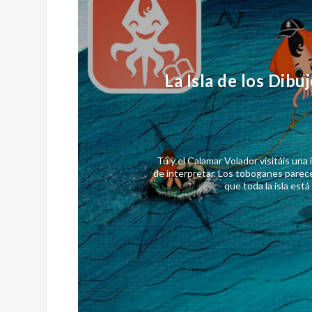
La Isla de los Dibu
Tú y el Calamar Volador visitáis una i
de interpretar. Los toboganes parec
que toda la isla está