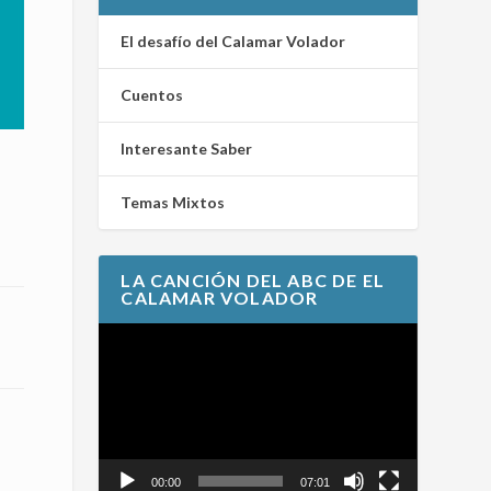
El desafío del Calamar Volador
Cuentos
Interesante Saber
Temas Mixtos
LA CANCIÓN DEL ABC DE EL
CALAMAR VOLADOR
Reproductor
de
vídeo
00:00
07:01