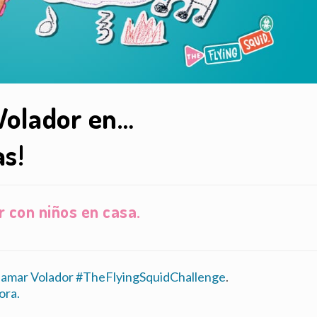
Volador en…
s!
r con niños en casa.
Calamar Volador #TheFlyingSquidChallenge
.
ora.