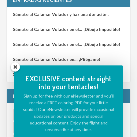
Súmate al Calamar Volador y haz una donación.
Súmate al Calamar Volador en el… ¡Dibujo Imposible!
Súmate al Calamar Volador en el… ¡Dibujo Imposible!
Súmate al Calamar Volador en… ¡Pliégame!
Súmate al Calamar Volador en… ¡Lenguaje de Signos!
EXCLUSIVE content straight
into your tentacles!
ETIQUETAS
Sign up for free with our eNewsletter and you'll
receive a FREE coloring PDF for your little
squids! Our eNewsletter will provide occasional
ACTIVIDADES PARA NIÑOS
APLICACIÓN
updates on our products and special
educational content. Enjoy the flight and
DESAFÍO
ECOLOGÍA
MEDIO AMBIENTE
unsubscribe at any time.