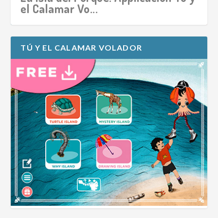
Tú y el Calama...
el Calamar Vo...
TÚ Y EL CALAMAR VOLADOR
La Isla de los Misterios: Applicación
Tú y el Cala...